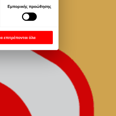
ένων ενδέχεται να μην
Εμπορικής προώθησης
 Οι προτιμήσεις σας θα
ιστρέφοντας σε αυτόν τον
Απορρήτου της Google
α επιτρέπονται όλα